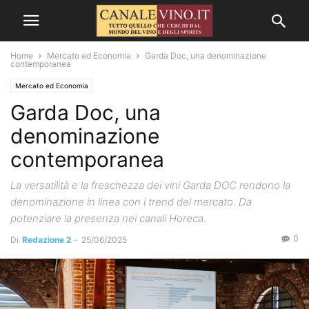
Home
Mercato ed Economia
Garda Doc, una denominazione
contemporanea
Mercato ed Economia
Garda Doc, una
denominazione
contemporanea
La versatilità e la freschezza dei vini Garda DOC rendono la
denominazione in linea con i trend del mercato. Da
potenziare la presenza nei canali Horeca.
0
Di
Redazione 2
-
25/06/2025