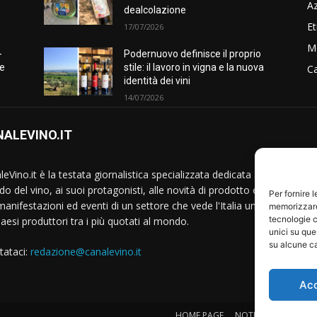
A
dealcolazione
Et
17/07/2026
M
-
Podernuovo definisce il proprio
he
stile: il lavoro in vigna e la nuova
Ca
identità dei vini
14/07/2026
ALEVINO.IT
S
eVino.it è la testata giornalistica specializzata dedicata al
o del vino, ai suoi protagonisti, alle novità di prodotto e
Per fornire 
manifestazioni ed eventi di un settore che vede l'Italia uno
memorizzare 
tecnologie c
Paesi produttori tra i più quotati al mondo.
unici su que
su alcune ca
tataci:
redazione@canalevino.it
Ac
HOME PAGE
NOTIZIE
IL SETTO