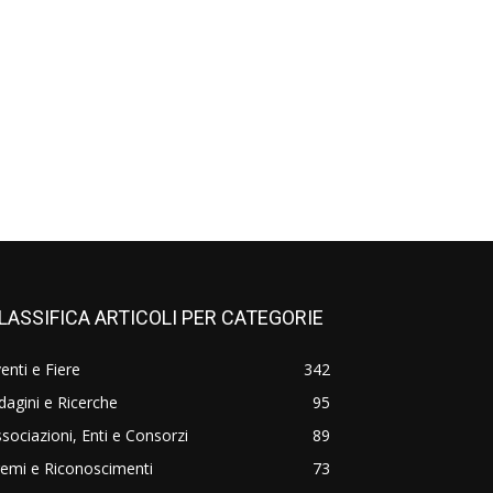
LASSIFICA ARTICOLI PER CATEGORIE
enti e Fiere
342
dagini e Ricerche
95
sociazioni, Enti e Consorzi
89
emi e Riconoscimenti
73