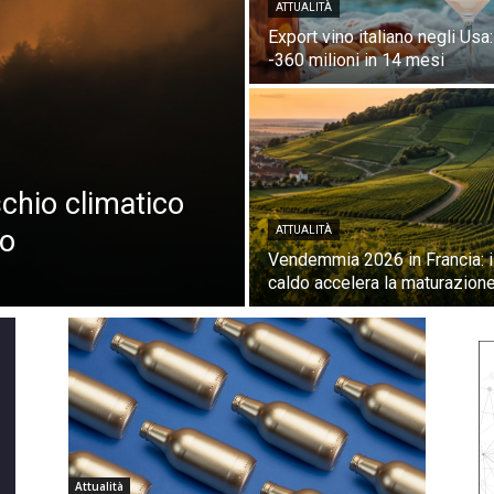
ATTUALITÀ
Export vino italiano negli Usa:
-360 milioni in 14 mesi
ischio climatico
eo
ATTUALITÀ
Vendemmia 2026 in Francia: i
caldo accelera la maturazion
Attualità