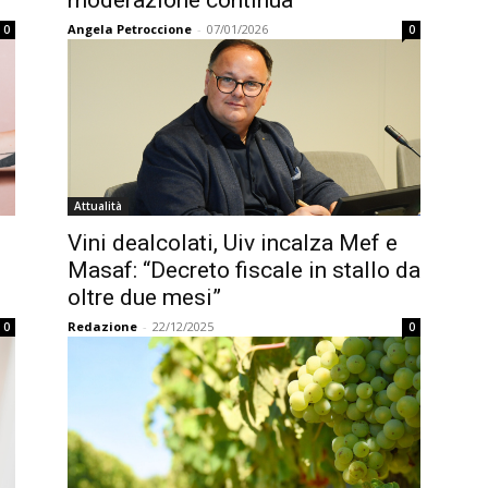
Angela Petroccione
-
07/01/2026
0
0
Attualità
Vini dealcolati, Uiv incalza Mef e
Masaf: “Decreto fiscale in stallo da
oltre due mesi”
Redazione
-
22/12/2025
0
0