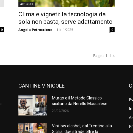
Attualità
Clima e vigneti: la tecnologia da
sola non basta, serve adattamento
Angela Petroccione
-
11/11/2025
0
0
Pagina 1 di 4
CANTINE VINICOLE
C
Murgo e il Metodo Classico
Ev
i
siciliano da Nerello Mascalese
In
21/07/2026
As
Pr
e
Vini low alcohol, dal Trentino alla
Sicilia: due strade oltre la