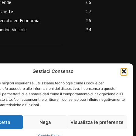
ziende
66
ichette
57
ercato ed Economia
56
ntine Vinicole
54
EGUICI SU:
Gestisci Consenso
le migliori esperienze, utilizziamo tecnologie come i cookie per
e/o accedere alle informazioni del dispositivo. Il consenso a queste
i permetterà di elaborare dati come il comportamento di navigazione o ID
sto sito. Non acconsentire o ritirare il consenso può influire negativamente
ratteristiche e funzioni.
cetta
Nega
Visualizza le preferenze
RE
PROTAGONISTI
EMOZIONI
Cookie Policy