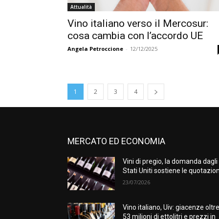
Attualità
Vino italiano verso il Mercosur:
cosa cambia con l’accordo UE
Angela Petroccione
-
12/12/2025
1
2
3
4
MERCATO ED ECONOMIA
Vini di pregio, la domanda dagli
Stati Uniti sostiene le quotazion
23/07/2026
Vino italiano, Uiv: giacenze oltr
53 milioni di ettolitri e prezzi in