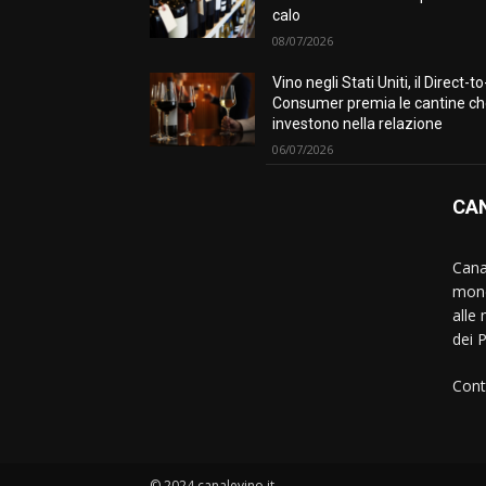
calo
08/07/2026
Vino negli Stati Uniti, il Direct-to
Consumer premia le cantine c
investono nella relazione
06/07/2026
CAN
Canal
mond
alle 
dei 
Cont
© 2024 canalevino.it