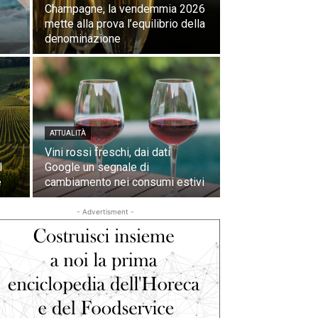
Champagne, la vendemmia 2026
mette alla prova l’equilibrio della
denominazione
ATTUALITÀ
Vini rossi freschi, dai dati
l
Google un segnale di
e
cambiamento nei consumi estivi
- Advertisment -