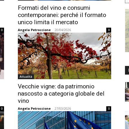
Formati del vino e consumi
contemporanei: perché il formato
unico limita il mercato
Angela Petroccione
-
20/04/2026
0
0
Attualità
Vecchie vigne: da patrimonio
nascosto a categoria globale del
vino
Angela Petroccione
-
27/03/2026
0
0