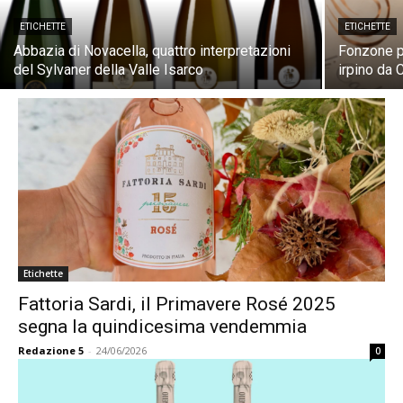
ETICHETTE
ETICHETTE
Abbazia di Novacella, quattro interpretazioni
Fonzone p
del Sylvaner della Valle Isarco
irpino da 
Etichette
Fattoria Sardi, il Primavere Rosé 2025
segna la quindicesima vendemmia
Redazione 5
-
24/06/2026
0