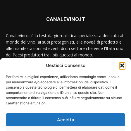
CANALEVINO.IT
CanaleVino.it è la testata giornalistica specializzata dedicata al
mondo del vino, ai suoi protagonisti, alle novità di prodotto e
alle manifestazioni ed eventi di un settore che vede l'Italia uno
dei Paesi produttori tra i più quotati al mondo.
Gestisci Consenso
Conttataci:
redazione@canalevino.it
Per fornire le migliori esperienze, utilizziamo tecnologie come i cookie
per memorizzare e/o accedere alle informazioni del dispositivo. Il
consenso a queste tecnologie ci permetterà di elaborare dati come il
SEGUICI SU:
comportamento di navigazione o ID unici su questo sito. Non
acconsentire o ritirare il consenso può influire negativamente su alcune
caratteristiche e funzioni.
Accetta