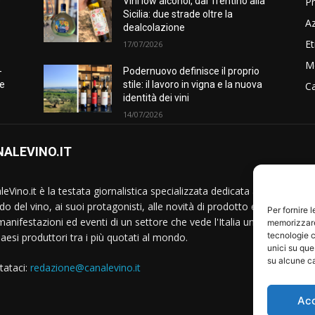
Pr
e
Vini low alcohol, dal Trentino alla
Sicilia: due strade oltre la
A
dealcolazione
Et
17/07/2026
M
-
Podernuovo definisce il proprio
he
stile: il lavoro in vigna e la nuova
Ca
identità dei vini
14/07/2026
ALEVINO.IT
S
eVino.it è la testata giornalistica specializzata dedicata al
o del vino, ai suoi protagonisti, alle novità di prodotto e
Per fornire 
manifestazioni ed eventi di un settore che vede l'Italia uno
memorizzare 
tecnologie c
Paesi produttori tra i più quotati al mondo.
unici su que
su alcune ca
tataci:
redazione@canalevino.it
Ac