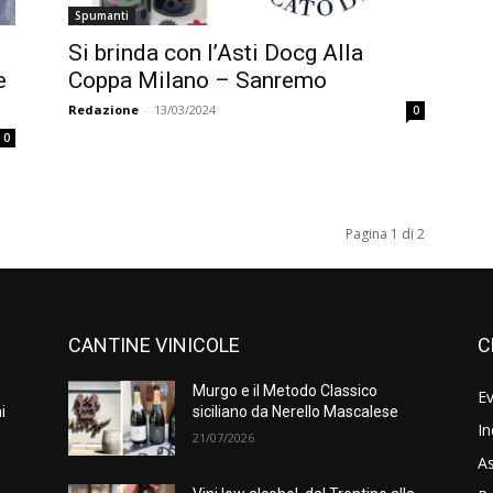
Spumanti
Si brinda con l’Asti Docg Alla
e
Coppa Milano – Sanremo
Redazione
-
13/03/2024
0
0
Pagina 1 di 2
CANTINE VINICOLE
C
Murgo e il Metodo Classico
Ev
i
siciliano da Nerello Mascalese
In
21/07/2026
As