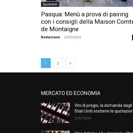
Spumanti
Pasqua: Menù a prova di pairing
con i consigli della Maison Comt
de Montaigne
Redazione
-
22/03/2024
1
2
MERCATO ED ECONOMIA
Vini di pregio, la domanda dagli
Stati Uniti sostiene le quotazion
23/07/2026