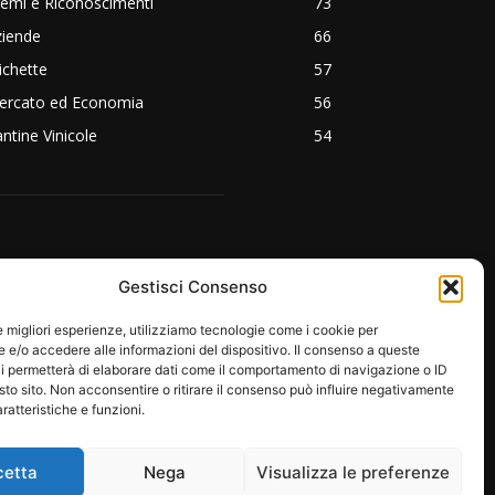
emi e Riconoscimenti
73
ziende
66
ichette
57
ercato ed Economia
56
ntine Vinicole
54
EGUICI SU:
Gestisci Consenso
le migliori esperienze, utilizziamo tecnologie come i cookie per
e/o accedere alle informazioni del dispositivo. Il consenso a queste
i permetterà di elaborare dati come il comportamento di navigazione o ID
sto sito. Non acconsentire o ritirare il consenso può influire negativamente
ratteristiche e funzioni.
cetta
Nega
Visualizza le preferenze