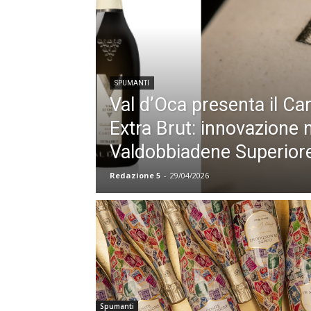
SPUMANTI
Val d’Oca presenta il C
Extra Brut: innovazione 
Valdobbiadene Superior
Redazione 5
-
29/04/2026
Spumanti