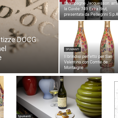
Champagne Jacquesson: arri
la Cuvée 749 Extra Brut,
presentata da Pellegrini S.p.A
artizze DOCG
nel
SPUMANTI
e
Il brindisi perfetto per San
Valentino con Comte de
Montaigne
Spumanti