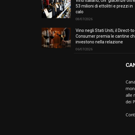
Vino italiano, Uiv: giacenze oltr
53 milioni di ettolitri e prezzi in
calo
08/07/2026
Vino negli Stati Uniti, il Direct-to
Consumer premia le cantine c
investono nella relazione
06/07/2026
CAN
Canal
mond
alle 
dei 
Cont