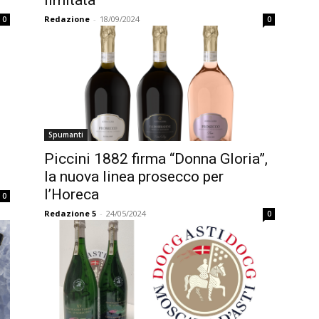
Redazione
-
18/09/2024
0
0
Spumanti
Piccini 1882 firma “Donna Gloria”,
la nuova linea prosecco per
l’Horeca
0
Redazione 5
-
24/05/2024
0