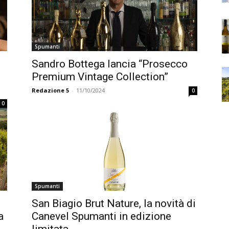
Spumanti
Sandro Bottega lancia “Prosecco
Premium Vintage Collection”
Redazione 5
-
11/10/2024
0
0
Spumanti
San Biagio Brut Nature, la novità di
a
Canevel Spumanti in edizione
limitata