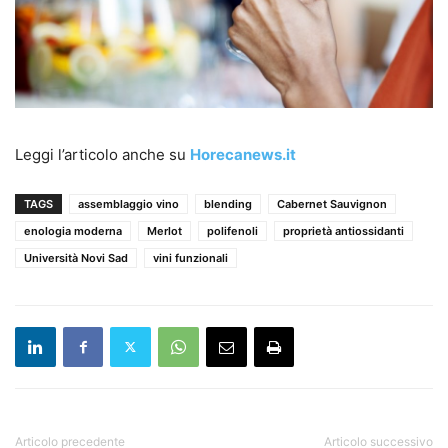
Leggi l’articolo anche su
Horecanews.it
TAGS
assemblaggio vino
blending
Cabernet Sauvignon
enologia moderna
Merlot
polifenoli
proprietà antiossidanti
Università Novi Sad
vini funzionali
Articolo precedente
Articolo successivo