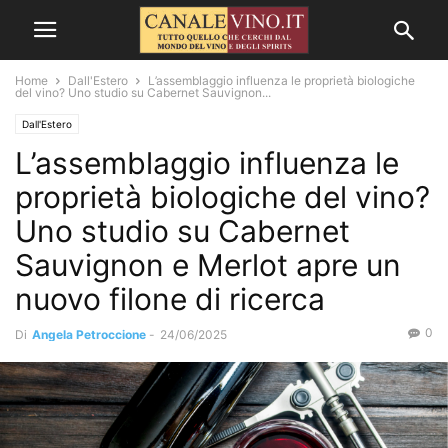
Home
Dall'Estero
L’assemblaggio influenza le proprietà biologiche
del vino? Uno studio su Cabernet Sauvignon...
Dall'Estero
L’assemblaggio influenza le
proprietà biologiche del vino?
Uno studio su Cabernet
Sauvignon e Merlot apre un
nuovo filone di ricerca
0
Di
Angela Petroccione
-
24/06/2025