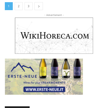
1
2
3
- Advertisment -