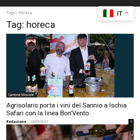
IT
Tags
Horeca
Tag:
horeca
Cantine Vinicole
Agrisolaris porta i vini del Sannio a Ischia
Safari con la linea Bon’Vento
Redazione
-
26/09/2025
0