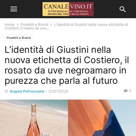
Home
Prodotti e Brand
L’identità di Giustini nella nuova etichetta di
Costiero, il rosato da uve...
Prodotti e Brand
L’identità di Giustini nella
nuova etichetta di Costiero, il
rosato da uve negroamaro in
purezza che parla al futuro
0
Di
Angela Petroccione
-
21/07/2025