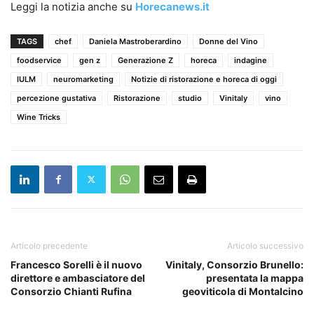
Leggi la notizia anche su
Horecanews.it
TAGS
chef
Daniela Mastroberardino
Donne del Vino
foodservice
gen z
Generazione Z
horeca
indagine
IULM
neuromarketing
Notizie di ristorazione e horeca di oggi
percezione gustativa
Ristorazione
studio
Vinitaly
vino
Wine Tricks
Articolo precedente
Articolo successivo
Francesco Sorelli è il nuovo
Vinitaly, Consorzio Brunello:
direttore e ambasciatore del
presentata la mappa
Consorzio Chianti Rufina
geoviticola di Montalcino