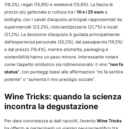
(18,2%), regali (15,9%) e weekend (15,6%). La fascia di
prezzo più gettonata si colloca tra i
10 e i 25 euro
a
bottiglia, con i canali d’acquisto principali rappresentati da
supermercati (23,2%), ristoranti/pizzerie (21,7%) e locali
(21,2%). La decisione d’acquisto è guidata principalmente
dall’esperienza personale (20,2%), dal passaparola (19,5%)
e dal prezzo (19,4%), mentre etichetta, packaging e
sostenibilità hanno un peso minore. Interessante notare
come l’aspetto simbolico sia ridimensionato: il vino
“non fa
status”
, con punteggi bassi alle affermazioni “mi fa sentire
potente” o “aumenta il mio prestigio sociale”.
Wine Tricks: quando la scienza
incontra la degustazione
Per dare concretezza ai dati raccolti, l’evento
Wine Tricks
ha offerto ai partecipanti un viaggio neuroscientifico tra