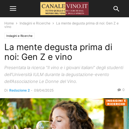
Home
Indagini e Ricerche
La mente degusta prima di noi: Gen Z e
vino
Indagini e Ricerche
La mente degusta prima di
noi: Gen Z e vino
Presentata la ricerca "Il vino e i giovani italiani" degli studenti
dell’Università IULM durante la degustazione-evento
dell’Associazione Le Donne del Vino.
0
Di
Redazione 2
-
09/04/2025