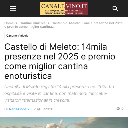
Home
Cantine Vinicole
Castello di Meleto: 14mila presenze nel 2025
e premio come miglior cantina...
Cantine Vinicole
Castello di Meleto: 14mila
presenze nel 2025 e premio
come miglior cantina
enoturistica
Castello di Meleto registra 14mila presenze nel 2025 tra
ospitalità e visite in cantina, con matrimoni triplicati e
visitatori internazionali in crescita.
0
Di
Redazione 2
-
23/03/2026