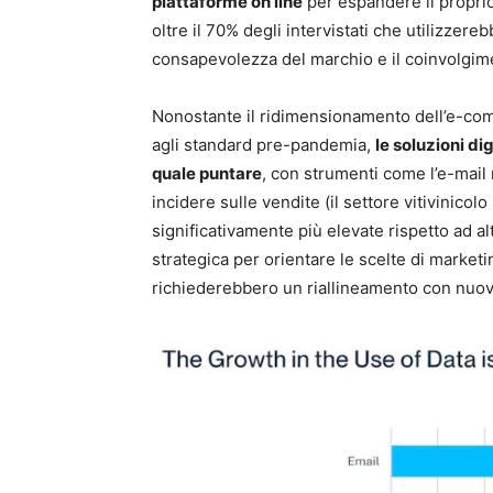
piattaforme on line
per espandere il proprio
oltre il 70% degli intervistati che utilizze
consapevolezza del marchio e il coinvolgime
Nonostante il ridimensionamento dell’e-com
agli standard pre-pandemia,
le soluzioni d
quale puntare
, con strumenti come l’e-mail 
incidere sulle vendite (il settore vitivinicol
significativamente più elevate rispetto ad alt
strategica per orientare le scelte di marketin
richiederebbero un riallineamento con nuov