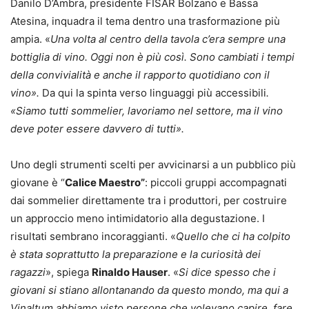
Danilo D’Ambra, presidente FISAR Bolzano e Bassa
Atesina, inquadra il tema dentro una trasformazione più
ampia. «
Una volta al centro della tavola c’era sempre una
bottiglia di vino. Oggi non è più così. Sono cambiati i tempi
della convivialità e anche il rapporto quotidiano con il
vino».
Da qui la spinta verso linguaggi più accessibili
.
«Siamo tutti sommelier, lavoriamo nel settore, ma il vino
deve poter essere davvero di tutti».
Uno degli strumenti scelti per avvicinarsi a un pubblico più
giovane è “
Calice Maestro”
: piccoli gruppi accompagnati
dai sommelier direttamente tra i produttori, per costruire
un approccio meno intimidatorio alla degustazione. I
risultati sembrano incoraggianti. «
Quello che ci ha colpito
è stata soprattutto la preparazione e la curiosità dei
ragazzi
», spiega
Rinaldo Hauser
. «
Si dice spesso che i
giovani si stiano allontanando da questo mondo, ma qui a
Vinaltum abbiamo visto persone che volevano capire, fare