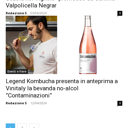
Valpolicella Negrar
Redazione 5
-
03/06/2024
0
Eventi e Fiere
Legend Kombucha presenta in anteprima a
Vinitaly la bevanda no-alcol
”Contaminazioni”
Redazione 5
-
12/04/2024
0