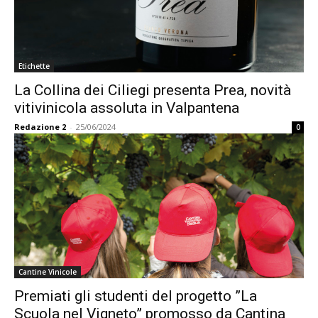
Etichette
La Collina dei Ciliegi presenta Prea, novità
vitivinicola assoluta in Valpantena
Redazione 2
-
25/06/2024
0
Cantine Vinicole
Premiati gli studenti del progetto ”La
Scuola nel Vigneto” promosso da Cantina