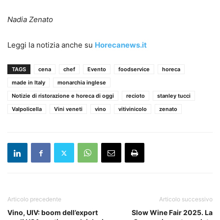
Nadia Zenato
Leggi la notizia anche su
Horecanews.it
TAGS
cena
chef
Evento
foodservice
horeca
made in Italy
monarchia inglese
Notizie di ristorazione e horeca di oggi
recioto
stanley tucci
Valpolicella
Vini veneti
vino
vitivinicolo
zenato
Articolo precedente
Articolo successivo
Vino, UIV: boom dell’export
Slow Wine Fair 2025. La