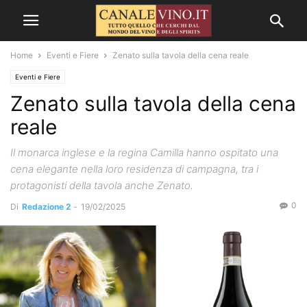
Home
Eventi e Fiere
Zenato sulla tavola della cena reale
Eventi e Fiere
Zenato sulla tavola della cena
reale
Il monarca inglese e la regina Camilla hanno ospitato una
cena elegante nella loro residenza di campagna, tra i
protagonisti della tavola anche Zenato.
0
Di
Redazione 2
-
19/02/2025