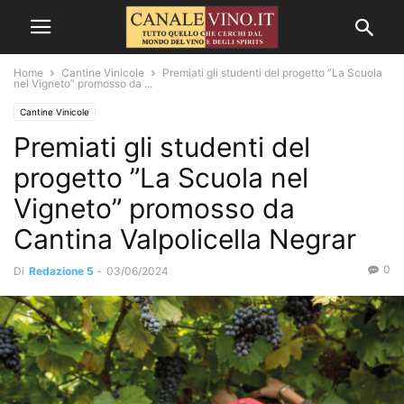
Home
Cantine Vinicole
Premiati gli studenti del progetto ”La Scuola
nel Vigneto” promosso da ...
Cantine Vinicole
Premiati gli studenti del
progetto ”La Scuola nel
Vigneto” promosso da
Cantina Valpolicella Negrar
0
Di
Redazione 5
-
03/06/2024