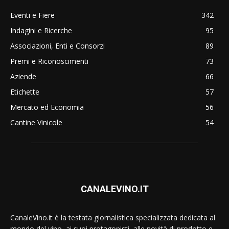
Eventi e Fiere
342
Indagini e Ricerche
95
Associazioni, Enti e Consorzi
89
Premi e Riconoscimenti
73
Aziende
66
Etichette
57
Mercato ed Economia
56
Cantine Vinicole
54
CANALEVINO.IT
CanaleVino.it è la testata giornalistica specializzata dedicata al
mondo del vino, ai suoi protagonisti, alle novità di prodotto e