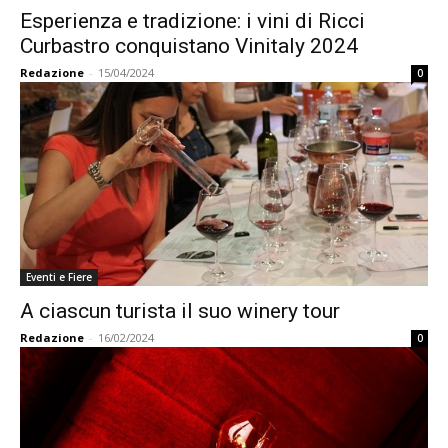
Esperienza e tradizione: i vini di Ricci
Curbastro conquistano Vinitaly 2024
Redazione
-
15/04/2024
0
Eventi e Fiere
A ciascun turista il suo winery tour
Redazione
-
16/02/2024
0