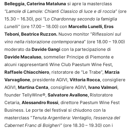
Belleggia, Caterina Mataluna
si apre la masterclass
“Lamole di Lamole: Chianti Classico di luce e di roccia”
(ore
15.30 – 16.30), poi
“Lo Chardonnay secondo la famiglia
Lunelli”
(ore 17.00 – 18.00) con
Marcello Lunelli, Eros
Teboni, Beatrice Ruzzon.
Nuovo monitor “
Riflessioni sul
vino nella ristorazione contemporanea
” (ore 18.00 – 19.00)
moderato da
Davide Gangi
con la partecipazione di
Davide Macaluso
, sommelier Principe di Piemonte e
alcuni rappresentanti Wine Club Paestum Wine Fest,
Raffaele Chiacchiero
, ristoratore de “Le Trabe”,
Marzia
Varvaglione
, presidente AGIVI,
Vittoria Rocca
, consigliere
AGIVI,
Martina Centa
, consigliere AGIVI,
Ivano Valmori
,
founder TellyWine®,
Salvatore Avallone,
Ristoratore
Cetaria,
Alessandro Rossi
, direttore Paestum Wine Fest
Business. Le porte del festival si chiudono con la
masterclass “
Tenuta Argentiera: Ventaglio, l’essenza del
Cabernet Franc di Bolgheri”
(ore 18.30 – 19.30) con i