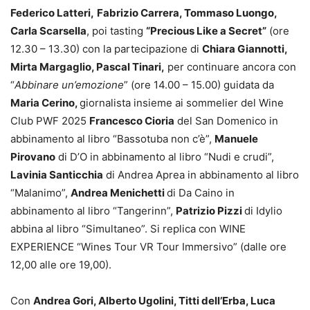
Federico Latteri,
Fabrizio Carrera, Tommaso Luongo,
Carla Scarsella
, poi tasting
“Precious Like a Secret”
(ore
12.30 – 13.30) con la partecipazione di
Chiara Giannotti,
Mirta Margaglio, Pascal Tinari,
per continuare ancora con
“
Abbinare un’emozione
” (ore 14.00 – 15.00) guidata da
Maria Cerino,
giornalista insieme ai sommelier del Wine
Club PWF 2025
Francesco Cioria
del San Domenico in
abbinamento al libro “Bassotuba non c’è”,
Manuele
Pirovano
di D’O in abbinamento al libro “Nudi e crudi”,
Lavinia Santicchia
di Andrea Aprea in abbinamento al libro
“Malanimo”,
Andrea Menichetti
di Da Caino in
abbinamento al libro “Tangerinn”,
Patrizio Pizzi
di Idylio
abbina al libro “Simultaneo”. Si replica con WINE
EXPERIENCE “Wines Tour VR Tour Immersivo” (dalle ore
12,00 alle ore 19,00).
Con
Andrea Gori, Alberto Ugolini, Titti dell’Erba, Luca