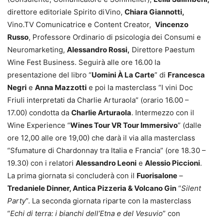
direttore editoriale Spirito diVino,
Chiara Giannotti,
Vino.TV Comunicatrice e Content Creator,
Vincenzo
Russo
, Professore Ordinario di psicologia dei Consumi e
Neuromarketing,
Alessandro Rossi,
Direttore Paestum
Wine Fest Business. Seguirà alle ore 16.00 la
presentazione del libro “
Uomini À La Carte
” di
Francesca
Negri
e
Anna Mazzotti
e poi la masterclass “I vini Doc
Friuli interpretati da Charlie Arturaola” (orario 16.00 –
17.00) condotta da
Charlie Arturaola
. Intermezzo con il
Wine Experience “
Wines Tour VR Tour Immersivo
” (dalle
ore 12,00 alle ore 19,00) che darà il via alla masterclass
“Sfumature di Chardonnay tra Italia e Francia” (ore 18.30 –
19.30) con i relatori
Alessandro Leoni
e
Alessio Piccioni
.
La prima giornata si concluderà con il
Fuorisalone
–
Tredaniele Dinner, Antica Pizzeria & Volcano Gin
“
Silent
Party
”. La seconda giornata riparte con la masterclass
“
Echi di terra: i bianchi dell’Etna e del Vesuvio
” con