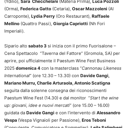
(Ydilio),
Sara Checchelani
(Materia Prima),
Luca Pozzoli
(Orma),
Federica Gatto
(Cetaria),
Oscar Mazzoleni
(Al
Carroponte),
Lydia Perry
(Oro Restaurant),
Raffaele
Mellino
(Quattro Passi),
Giorgia Capriotti
(Nh Fori
Imperiali).
Sipario alto
sabato 3
si inizia con il primo Fuorisalone –
Cena Spettacolo “Taverna del Fattore” (Gromola, SA) per
aprire, poi ufficialmente il Paestum Wine Fest Business
2025
domenica 4
con la masterclass “
Cannonau Likeness
International
” (ore 12.30 – 13.30) con
Davide Gangi,
Mariano Murru, Charlie Arturaola, Antonio Scatigna
seguita dalla solenne consegna dei riconoscimenti
Paestum Wine Fest (14.30) e dal monitor “
Start the wine
up: giovani, idee e nuovi mercati
” (ore 15.00 – 16.00)
guidata da
Davide Gangi
e con l’intervento di
Alessandro
Vespa
(Vespa Vignaioli per Passione),
Eros Teboni
(Consulente, Comunicatore e Sommelier),
Leila Salimbeni,