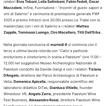
relatori
Eros Teboni, Leila Salimbeni, Fabio Fedeli, Oscar
Mazzoleni.
Infine, Fuorisalone – “
Incontri di gusto: sapori e
vini di Salerno
” e cerimonia di premiazione generale PWF
2025 e premio Intrecci (ore 20.00) presso
Le Trabe
con la
masterclass con i vini di Salerno e i relatori
Matteo
Zappile, Tommaso Luongo, Ciro Macellaro, Titti Dell’Erba.
Nella giornata conclusiva di
martedì 6
si comincia con il
terzo e ultima tavola rotorda con “
Calici e pellicole:
enoturismo e cineturismo in scena a Paestum”
(ore 11.00 –
12.00) nel suggestivo Museo Archeologico Nazionale di
Paestum condotto da Davide Gangi e con i relatori
Tiziana
D’Angelo
, direttore del Parco Archeologico di Paestum e
Velia,
Domenico Apicella
, responsabile scientifico del
laboratorio didattico DiTas,
Gianluca Vitiello
, founder
Winestour VR,
Angelo Zarra
, presidente Paestum Wine
Fest Business,
Alessandro Rossi
, direttore Paestum Wine