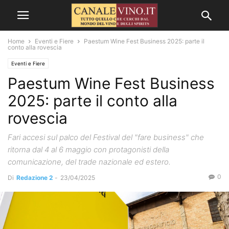
Home
Eventi e Fiere
Paestum Wine Fest Business 2025: parte il
conto alla rovescia
Eventi e Fiere
Paestum Wine Fest Business
2025: parte il conto alla
rovescia
Fari accesi sul palco del Festival del "fare business" che
ritorna dal 4 al 6 maggio con protagonisti della
comunicazione, del trade nazionale ed estero.
0
Di
Redazione 2
-
23/04/2025