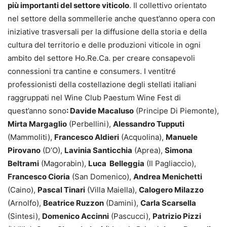
più importanti del settore viticolo
. Il collettivo orientato
nel settore della sommellerie anche quest’anno opera con
iniziative trasversali per la diffusione della storia e della
cultura del territorio e delle produzioni viticole in ogni
ambito del settore Ho.Re.Ca. per creare consapevoli
connessioni tra cantine e consumers. I ventitré
professionisti della costellazione degli stellati italiani
raggruppati nel Wine Club Paestum Wine Fest di
quest’anno sono
: Davide Macaluso
(Principe Di Piemonte),
Mirta Margaglio
(Perbellini),
Alessandro Tupputi
(Mammoliti),
Francesco Aldieri
(Acquolina),
Manuele
Pirovano
(D’O),
Lavinia Santicchia
(Aprea),
Simona
Beltrami
(Magorabin),
Luca Belleggia
(Il Pagliaccio),
Francesco Cioria
(San Domenico),
Andrea Menichetti
(Caino),
Pascal Tinari
(Villa Maiella),
Calogero Milazzo
(Arnolfo),
Beatrice Ruzzon
(Damini),
Carla Scarsella
(Sintesi),
Domenico Accinni
(Pascucci),
Patrizio Pizzi