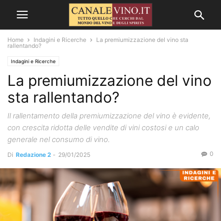
Home
Indagini e Ricerche
La premiumizzazione del vino sta
rallentando?
Indagini e Ricerche
La premiumizzazione del vino
sta rallentando?
Il rallentamento della premiumizzazione del vino è evidente,
con crescita ridotta delle vendite di vini costosi e un calo
generale nel consumo di vino.
0
Di
Redazione 2
-
29/01/2025