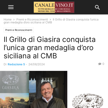
Home
Premi e Riconoscimenti
Il Grillo di Giasira conquista l’unica
gran medaglia d’oro siciliana al CMB
Premi e Riconoscimenti
Il Grillo di Giasira conquista
l’unica gran medaglia d’oro
siciliana al CMB
0
Di
Redazione 5
-
24/06/2024