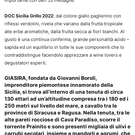
importante con ben 55 medaglie.
DOC Sicilia Grillo 2022
: dal colore giallo paglierino con
riflessi verdolini, rivela che variano dalla frutta tropicale
alle erbe aromatiche, dalla frutta secca ai fiori bianchi. Al
gusto è una continua conferma, grande personalità acido –
sapida ed un equilibrio in tutte le sue componenti che lo
contraddistingue facendolo apprezzare a wine lovers e
degustatori esperti.
GIASIRA, fondata da Giovanni Boroli,
imprenditore piemontese innamorato della
Sicilia, si trova all’interno di una tenuta di circa
130 ettari ad un’altitudine compresa tra i 180 ed i
250 metri sul livello del mare, a cavallo tra le
province di Siracusa e Ragusa. Nella tenuta, tra le
alte pareti rocciose di Cava Paradiso, scorre il
torrente Prainito e sono presenti migliaia di ulivi e
carrubi secolari, insieme a mandorli e agrumi, che