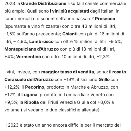
2023 la
Grande Distribuzione
risulta il canale commerciale
più ampio. Quali sono
i vini più acquistati
dagli italiani in
supermercati e discount nell’anno passato?
Prosecco
(spumante e vino frizzante) con oltre 43 milioni di litri,
-1,5% sull’anno precedente;
Chianti
con più di 16 milioni di
litri, – 4,9%;
Lambrusco
con oltre 15 milioni di litri, -9,5%;
Montepulciano d’Abruzzo
con più di 13 milioni di litri,
+4%;
Vermentino
con oltre 10 milioni di litri, +2,3%.
I vini, invece, con
maggior tasso di vendita
, sono: il
rosato
Cerasuolo dell’Abruzzo
con +19%; il siciliano
Grillo
con
+12,2%; il
Pecorino
, prodotto in Marche e Abruzzo, con
+12%; il
Lugana
, prodotto in Lombardia e Veneto con
+9,5%; la
Ribolla
del Friuli Venezia Giulia col +8,0% a
volume ( si vedano le due classifiche allegate).
Il 2023 è stato un anno ancora difficile per il mercato del