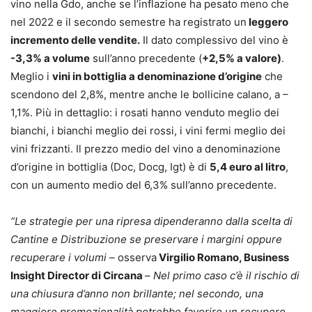
vino nella Gdo, anche se l’inflazione ha pesato meno che
nel 2022 e il secondo semestre ha registrato un
leggero
incremento delle vendite.
Il dato complessivo del vino è
-3,3% a volume
sull’anno precedente (
+2,5% a valore)
.
Meglio i
vini in bottiglia a denominazione d’origine
che
scendono del 2,8%, mentre anche le bollicine calano, a –
1,1%. Più in dettaglio: i rosati hanno venduto meglio dei
bianchi, i bianchi meglio dei rossi, i vini fermi meglio dei
vini frizzanti. Il prezzo medio del vino a denominazione
d’origine in bottiglia (Doc, Docg, Igt) è di
5,4 euro al litro
,
con un aumento medio del 6,3% sull’anno precedente.
“Le strategie per una ripresa dipenderanno dalla scelta di
Cantine e Distribuzione se preservare i margini oppure
recuperare i volumi
– osserva
Virgilio Romano, Business
Insight Director di Circana
–
Nel primo caso c’è il rischio di
una chiusura d’anno non brillante; nel secondo, una
maggiore promozionalità potrebbe favorire un recupero