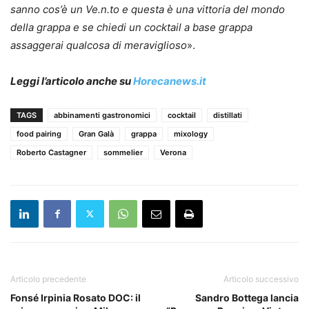
sanno cos’è un Ve.n.to e questa è una vittoria del mondo
della grappa e se chiedi un cocktail a base grappa
assaggerai qualcosa di meraviglioso
».
Leggi l’articolo anche su
Horecanews.it
TAGS
abbinamenti gastronomici
cocktail
distillati
food pairing
Gran Galà
grappa
mixology
Roberto Castagner
sommelier
Verona
Articolo precedente
Articolo successivo
Fonsé Irpinia Rosato DOC: il
Sandro Bottega lancia