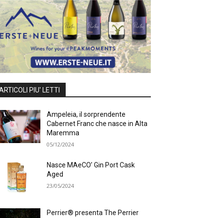
ARTICOLI PIU' LETTI
Ampeleia, il sorprendente
Cabernet Franc che nasce in Alta
Maremma
05/12/2024
Nasce MAeCO’ Gin Port Cask
Aged
23/05/2024
Perrier® presenta The Perrier