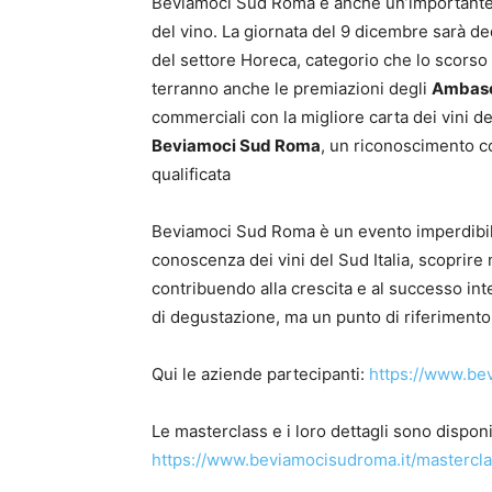
Beviamoci Sud Roma è anche un’importante 
del vino. La giornata del 9 dicembre sarà ded
del settore Horeca, categorio che lo scorso 
terranno anche le premiazioni degli
Ambasc
commerciali con la migliore carta dei vini de
Beviamoci Sud Roma
, un riconoscimento con
qualificata
Beviamoci Sud Roma è un evento imperdibile
conoscenza dei vini del Sud Italia, scoprire
contribuendo alla crescita e al successo int
di degustazione, ma un punto di riferimento 
Qui le aziende partecipanti:
https://www.be
Le masterclass e i loro dettagli sono disponi
https://www.beviamocisudroma.it/mastercla