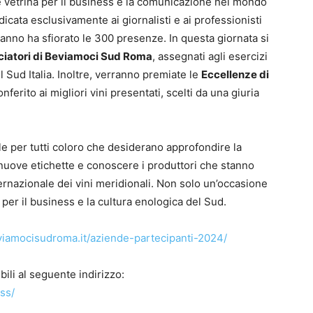
vetrina per il business e la comunicazione nel mondo
icata esclusivamente ai giornalisti e ai professionisti
anno ha sfiorato le 300 presenze. In questa giornata si
iatori di Beviamoci Sud Roma
, assegnati agli esercizi
l Sud Italia. Inoltre, verranno premiate le
Eccellenze di
ferito ai migliori vini presentati, scelti da una giuria
 per tutti coloro che desiderano approfondire la
 nuove etichette e conoscere i produttori che stanno
ernazionale dei vini meridionali. Non solo un’occasione
per il business e la cultura enologica del Sud.
viamocisudroma.it/aziende-partecipanti-2024/
bili al seguente indirizzo:
ss/