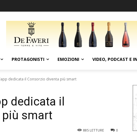
PROTAGONISTI
EMOZIONI
VIDEO, PODCAST E I
l’app dedicata il Consorzio diventa più smart
p dedicata il
 più smart
885
LETTURE
0