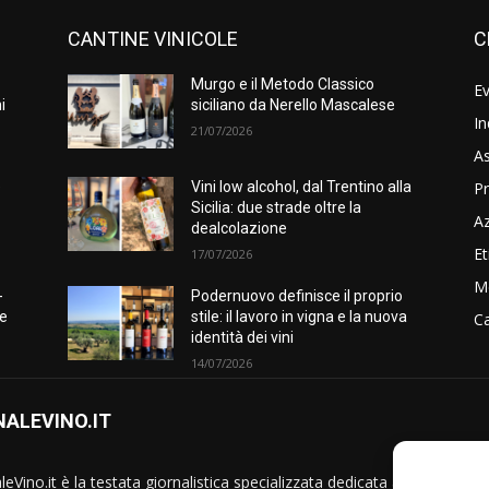
CANTINE VINICOLE
C
Murgo e il Metodo Classico
Ev
i
siciliano da Nerello Mascalese
In
21/07/2026
As
Pr
e
Vini low alcohol, dal Trentino alla
Sicilia: due strade oltre la
A
dealcolazione
Et
17/07/2026
M
-
Podernuovo definisce il proprio
he
stile: il lavoro in vigna e la nuova
Ca
identità dei vini
14/07/2026
ALEVINO.IT
S
eVino.it è la testata giornalistica specializzata dedicata al