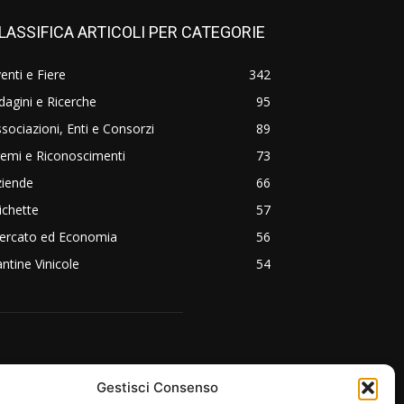
LASSIFICA ARTICOLI PER CATEGORIE
enti e Fiere
342
dagini e Ricerche
95
sociazioni, Enti e Consorzi
89
emi e Riconoscimenti
73
ziende
66
ichette
57
ercato ed Economia
56
ntine Vinicole
54
EGUICI SU:
Gestisci Consenso