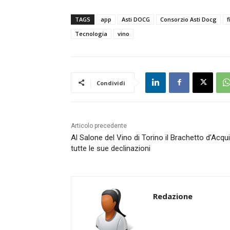
TAGS
app
Asti DOCG
Consorzio Asti Docg
f
Tecnologia
vino
Condividi
Articolo precedente
Al Salone del Vino di Torino il Brachetto d’Acqui
tutte le sue declinazioni
Redazione