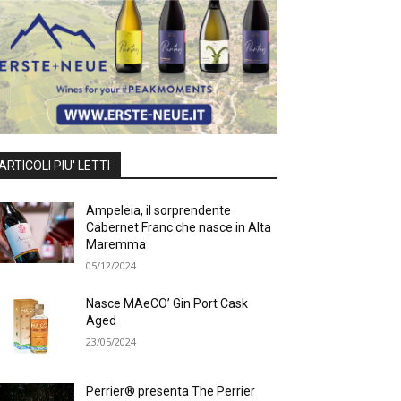
ARTICOLI PIU' LETTI
Ampeleia, il sorprendente
Cabernet Franc che nasce in Alta
Maremma
05/12/2024
Nasce MAeCO’ Gin Port Cask
Aged
23/05/2024
Perrier® presenta The Perrier