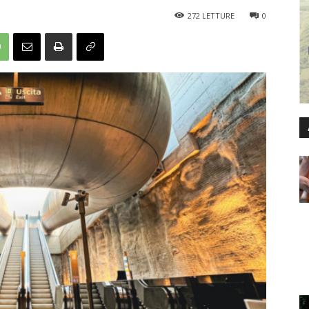
272
LETTURE
0