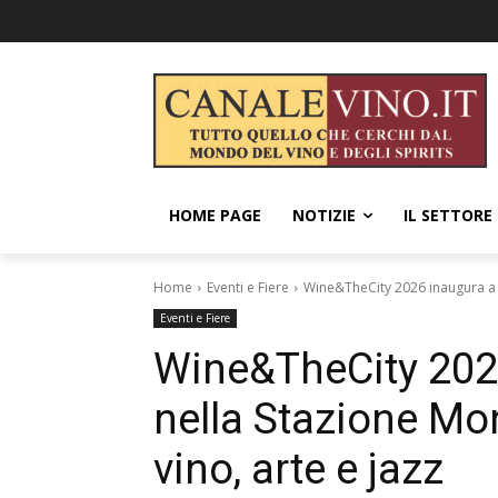
HOME PAGE
NOTIZIE
IL SETTORE
Home
Eventi e Fiere
Wine&TheCity 2026 inaugura a N
Eventi e Fiere
Wine&TheCity 202
nella Stazione Mo
vino, arte e jazz