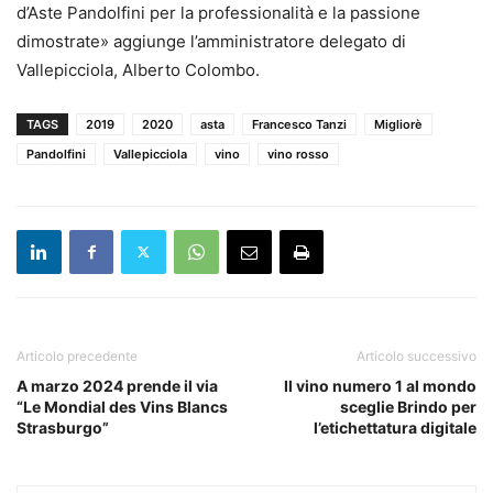
d’Aste Pandolfini per la professionalità e la passione
dimostrate» aggiunge l’amministratore delegato di
Vallepicciola, Alberto Colombo.
TAGS
2019
2020
asta
Francesco Tanzi
Migliorè
Pandolfini
Vallepicciola
vino
vino rosso
Articolo precedente
Articolo successivo
A marzo 2024 prende il via
Il vino numero 1 al mondo
“Le Mondial des Vins Blancs
sceglie Brindo per
Strasburgo”
l’etichettatura digitale