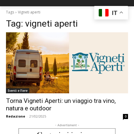
IT
Tags
Vigneti aperti
Tag:
vigneti aperti
Eventi e Fiere
Torna Vigneti Aperti: un viaggio tra vino,
natura e outdoor
Redazione
-
21/02/2025
0
- Advertisment -