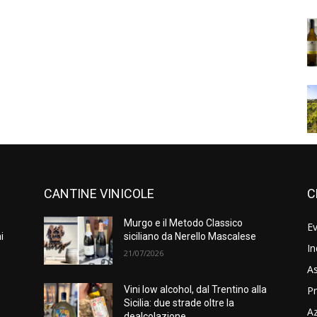
CANTINE VINICOLE
C
Murgo e il Metodo Classico
Ev
i
siciliano da Nerello Mascalese
In
21/07/2026
As
Pr
e
Vini low alcohol, dal Trentino alla
Sicilia: due strade oltre la
A
dealcolazione