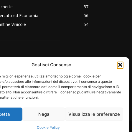
ichette
57
ercato ed Economia
56
ntine Vinicole
54
EGUICI SU:
Gestisci Consenso
le migliori esperienze, utilizziamo tecnologie come i cookie per
e/o accedere alle informazioni del dispositivo. Il consenso a queste
i permetterà di elaborare dati come il comportamento di navigazione o ID
sto sito. Non acconsentire o ritirare il consenso può influire negativamente
ratteristiche e funzioni.
cetta
Nega
Visualizza le preferenze
RE
PROTAGONISTI
EMOZIONI
Cookie Policy