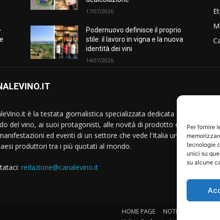
Et
17/07/2026
M
-
Podernuovo definisce il proprio
he
stile: il lavoro in vigna e la nuova
Ca
identità dei vini
14/07/2026
ALEVINO.IT
S
eVino.it è la testata giornalistica specializzata dedicata al
o del vino, ai suoi protagonisti, alle novità di prodotto e
Per fornire 
manifestazioni ed eventi di un settore che vede l'Italia uno
memorizzare 
tecnologie c
Paesi produttori tra i più quotati al mondo.
unici su que
su alcune ca
tataci:
redazione@canalevino.it
Ac
HOME PAGE
NOTIZIE
IL SETTO