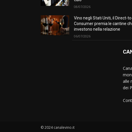
08/07/2026
Vino negli Stati Uniti, il Direct-to
Consumer premia le cantine c
investono nella relazione
06/07/2026
CAN
Canal
mond
alle 
dei 
Cont
© 2024 canalevino.it