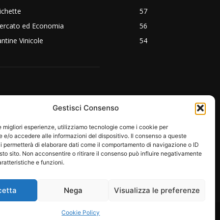
ichette
57
ercato ed Economia
56
ntine Vinicole
54
EGUICI SU:
Gestisci Consenso
le migliori esperienze, utilizziamo tecnologie come i cookie per
e/o accedere alle informazioni del dispositivo. Il consenso a queste
i permetterà di elaborare dati come il comportamento di navigazione o ID
sto sito. Non acconsentire o ritirare il consenso può influire negativamente
ratteristiche e funzioni.
cetta
Nega
Visualizza le preferenze
RE
PROTAGONISTI
EMOZIONI
Cookie Policy