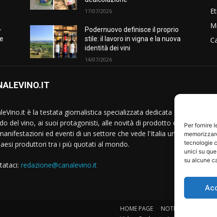
Et
17/07/2026
M
-
Podernuovo definisce il proprio
he
stile: il lavoro in vigna e la nuova
Ca
identità dei vini
14/07/2026
ALEVINO.IT
S
eVino.it è la testata giornalistica specializzata dedicata al
o del vino, ai suoi protagonisti, alle novità di prodotto e
Per fornire 
manifestazioni ed eventi di un settore che vede l'Italia uno
memorizzare 
tecnologie c
Paesi produttori tra i più quotati al mondo.
unici su que
su alcune ca
tataci:
redazione@canalevino.it
Ac
HOME PAGE
NOTIZIE
IL SETTO