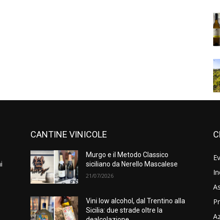
CANTINE VINICOLE
C
Murgo e il Metodo Classico
Ev
i
siciliano da Nerello Mascalese
In
21/07/2026
As
Pr
e
Vini low alcohol, dal Trentino alla
Sicilia: due strade oltre la
A
dealcolazione