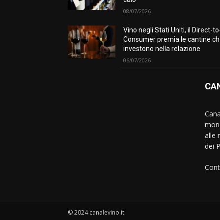
08/07/2026
Vino negli Stati Uniti, il Direct-to
Consumer premia le cantine c
investono nella relazione
06/07/2026
CAN
Canal
mond
alle 
dei 
Cont
© 2024 canalevino.it