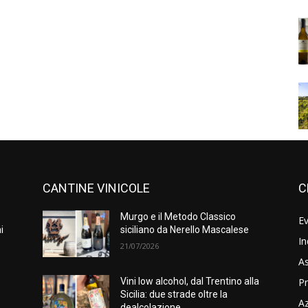
CANTINE VINICOLE
C
Murgo e il Metodo Classico
Ev
i
siciliano da Nerello Mascalese
In
21/07/2026
As
Pr
e
Vini low alcohol, dal Trentino alla
Sicilia: due strade oltre la
A
dealcolazione