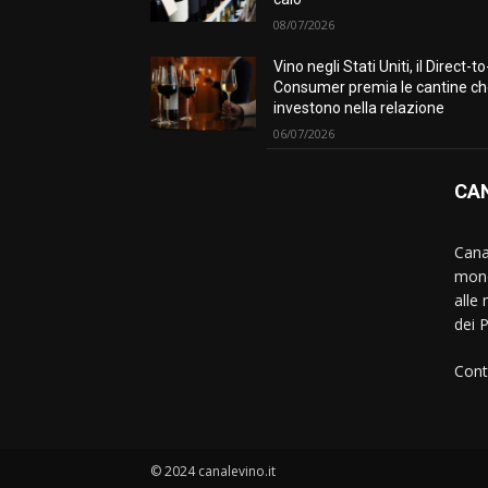
08/07/2026
Vino negli Stati Uniti, il Direct-to
Consumer premia le cantine c
investono nella relazione
06/07/2026
CAN
Canal
mond
alle 
dei 
Cont
© 2024 canalevino.it