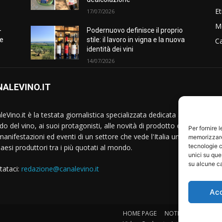
Et
17/07/2026
M
-
Podernuovo definisce il proprio
he
stile: il lavoro in vigna e la nuova
Ca
identità dei vini
14/07/2026
ALEVINO.IT
S
eVino.it è la testata giornalistica specializzata dedicata al
o del vino, ai suoi protagonisti, alle novità di prodotto e
Per fornire 
manifestazioni ed eventi di un settore che vede l'Italia uno
memorizzare 
tecnologie c
Paesi produttori tra i più quotati al mondo.
unici su que
su alcune ca
tataci:
redazione@canalevino.it
Ac
HOME PAGE
NOTIZIE
IL SETTO