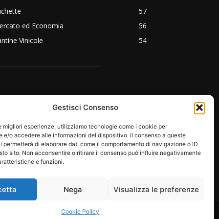
ichette
57
ercato ed Economia
56
ntine Vinicole
54
EGUICI SU:
Gestisci Consenso
le migliori esperienze, utilizziamo tecnologie come i cookie per
e/o accedere alle informazioni del dispositivo. Il consenso a queste
i permetterà di elaborare dati come il comportamento di navigazione o ID
sto sito. Non acconsentire o ritirare il consenso può influire negativamente
ratteristiche e funzioni.
cetta
Nega
Visualizza le preferenze
RE
PROTAGONISTI
EMOZIONI
Cookie Policy