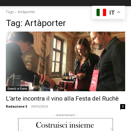
IT
Tags
Artàporter
Tag:
Artàporter
Eventi e Fiere
L’arte incontra il vino alla Festa del Ruchè
Redazione 5
-
09/05/2024
0
- Advertisment -