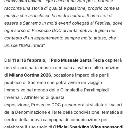
convivialità italiani. Ogni calice innalzato per il brindisi
racconta una storia di qualità e passione, proprio come la
musica che arricchisce la nostra cultura. Siamo lieti di
essere a Sanremo in molti eventi collegati al Festival, dove
ogni sorso di Prosecco DOC diventa motivo di gioia nel
contesto di un appuntamento sempre molto atteso, che
unisce l’Italia intera”.
Dal
11 al 16 febbraio
, il
Polo Museale Santa Tecla
ospiterà
una straordinaria mostra dedicata ai valori e alle emozioni
di
Milano Cortina 2026
, occasione imperdibile per il
pubblico di Sanremo che potrà vivere un viaggio
immersivo nel mondo delle Olimpiadi e Paralimpiadi
Invernali. All’interno di questa
esposizione, Prosecco DOC presenterà ai visitatori i valori
della Denominazione e l’arte della condivisione, tematica al
centro della nuova campagna di comunicazione per
celebrare il suo ruolo di
Official Sparkling Wine sponsor di