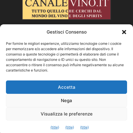
Gestisci Consenso
CHI SIAMO
Per fornire le migliori esperienze, utilizziamo tecnologie come i cookie
per memorizzare e/o accedere alle informazioni del dispositivo. Il
SEGUICI
consenso a queste tecnologie ci permetterà di elaborare dati come il
comportamento di navigazione o ID unici su questo sito. Non
acconsentire o ritirare il consenso può influire negativamente su alcune
caratteristiche e funzioni.
Facebook
Instagram
X
Vimeo
Youtube
Accetta
Nega
©
Visualizza le preferenze
Exit mobile version
{title}
{title}
{title}