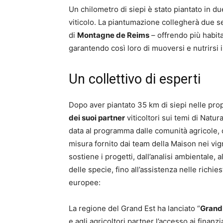
Un chilometro di siepi è stato piantato in d
viticolo. La piantumazione collegherà due ser
di
Montagne de Reims
– offrendo più habitat
garantendo così loro di muoversi e nutrirsi in
Un collettivo di esperti
Dopo aver piantato 35 km di siepi nelle pro
dei suoi partner
viticoltori sui temi di Natur
data al programma dalle comunità agricole,
misura fornito dai team della Maison nei vign
sostiene i progetti, dall’analisi ambientale,
delle specie, fino all’assistenza nelle richi
europee:
La regione del Grand Est ha lanciato “
Grand 
e agli agricoltori partner l’accesso ai finan