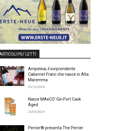
ARTICOLI PIU' LETTI
Ampeleia, il sorprendente
Cabernet Franc che nasce in Alta
Maremma
05/12/2024
Nasce MAeCO’ Gin Port Cask
Aged
23/05/2024
Perrier® presenta The Perrier