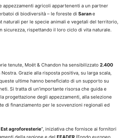
ue appezzamenti agricoli appartenenti a un partner
batoi di biodiversità – le foreste di
Saran
e
 naturali per le specie animali e vegetali del territorio,
 sicurezza, rispettando il loro ciclo di vita naturale.
prie tenute, Moët & Chandon ha sensibilizzato
2.400
a Nostra. Grazie alla risposta positiva, su larga scala,
 queste ultime hanno beneficiato di un supporto su
eti. Si tratta di un’importante risorsa che guida e
 alla progettazione degli appezzamenti, alla selezione
este di finanziamento per le sovvenzioni regionali ed
Est agroforesterie
”, iniziativa che fornisce ai fornitori
ziamenti della regione e del
FEADER
(Fondo europeo