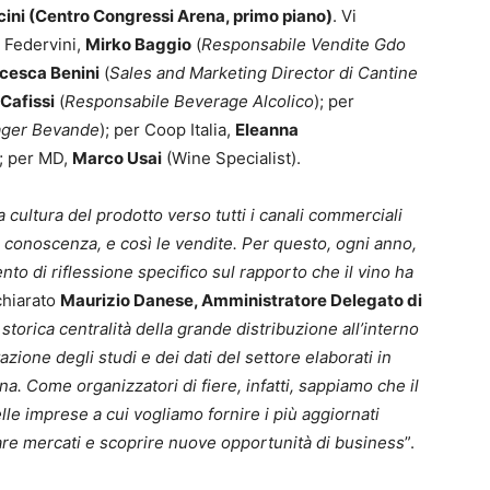
uccini (Centro Congressi Arena, primo piano)
. Vi
r Federvini,
Mirko Baggio
(
Responsabile Vendite Gdo
cesca Benini
(
Sales and Marketing Director di Cantine
Cafissi
(
Responsabile Beverage Alcolico
); per
ager Bevande
); per Coop Italia,
Eleanna
); per MD,
Marco Usai
(Wine Specialist).
 cultura del prodotto verso tutti i canali commerciali
a conoscenza, e così le vendite. Per questo, ogni anno,
o di riflessione specifico sul rapporto che il vino ha
chiarato
Maurizio Danese, Amministratore Delegato di
storica centralità della grande distribuzione all’interno
tazione degli studi e dei dati del settore elaborati in
na. Come organizzatori di fiere, infatti, sappiamo che il
lle imprese a cui vogliamo fornire i più aggiornati
tare mercati e scoprire nuove opportunità di business
”.