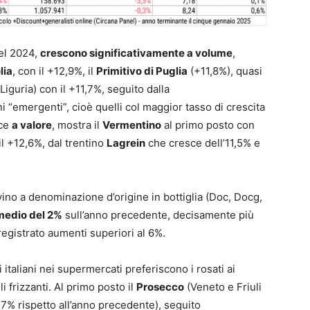
el 2024,
crescono significativamente a volume
,
lia
, con il +12,9%, il
Primitivo di Puglia
(+11,8%), quasi
iguria) con il +11,7%, seguito dalla
ni “emergenti”, cioè quelli col maggior tasso di crescita
ece
a valore
, mostra il
Vermentino
al primo posto con
l +12,6%, dal trentino
Lagrein
che cresce dell’11,5% e
 vino a denominazione d’origine in bottiglia (Doc, Docg,
edio del 2%
sull’anno precedente, decisamente più
egistrato aumenti superiori al 6%.
i italiani nei supermercati preferiscono i rosati ai
lli frizzanti. Al primo posto il
Prosecco
(Veneto e Friuli
+4,7% rispetto all’anno precedente), seguito