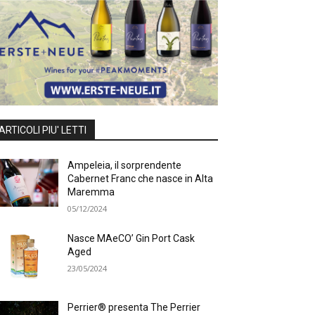
ARTICOLI PIU' LETTI
Ampeleia, il sorprendente
Cabernet Franc che nasce in Alta
Maremma
05/12/2024
Nasce MAeCO’ Gin Port Cask
Aged
23/05/2024
Perrier® presenta The Perrier