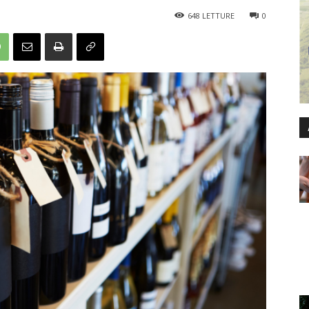
648
LETTURE
0