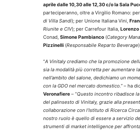
aprile dalle 10,30 alle 12,30 c/o la Sala P
parteciperanno, oltre a Virgilio Romano: pe
di Villa Sandi
); per Unione Italiana Vini,
Fran
Riunite e CIV
); per Carrefour Italia,
Lorenzo 
Conad,
Simone Pambianco
(
Category Man
Pizzinelli
(
Responsabile Reparto Beverage
“
A Vinitaly crediamo che la promozione della
sia la modalità più corretta per aumentare l
nell’ambito del salone, dedichiamo un moment
con la GDO nel mercato domestico.”
– ha di
Veronafiere
– “
Questo incontro ribadisce la 
del palinsesto di Vinitaly, grazie alla presen
collaborazione con l’Istituto di Ricerca Circa
nostro ruolo è quello di essere a servizio de
strumenti di market intelligence per affron