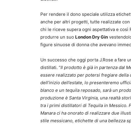
Per rendere il dono speciale utilizza etiche
anche per altri progetti, tutte realizzate con
chi le riceve supera ogni aspettativa e così R
produrre un suo
London Dry Gin
vestendol
figure sinuose di donna che avevano immed
Un successo che oggi porta J.Rose a fare un 
distillati. “
Il prodotto è già in partenza dal 
essere realizzato per potersi fregiare della d
dell’inizio dell’estate, lo presenteremo uffi
blanco e un tequila reposado, sarà un prodott
produzione è Santa Virginia, una realtà stor
tra i primi distillatori di Tequila in Messic
Manara ci ha onorato di realizzare due illustr
stile messicano, etichette di una bellezza s