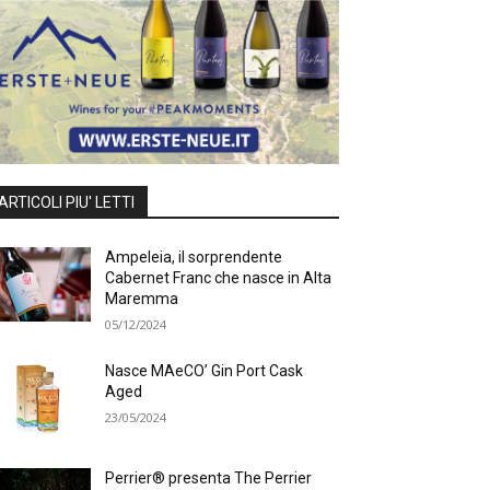
ARTICOLI PIU' LETTI
Ampeleia, il sorprendente
Cabernet Franc che nasce in Alta
Maremma
05/12/2024
Nasce MAeCO’ Gin Port Cask
Aged
23/05/2024
Perrier® presenta The Perrier