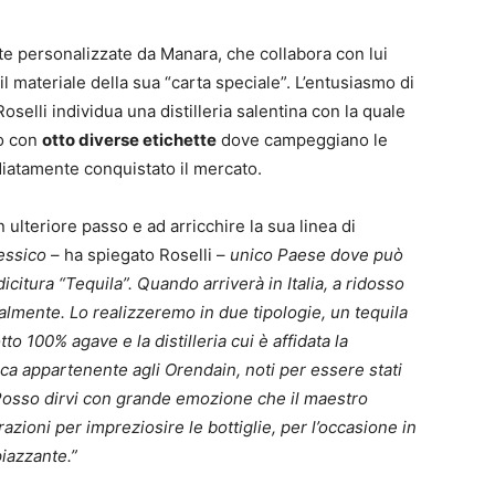
tte personalizzate da Manara, che collabora con lui
 il materiale della sua “carta speciale”. L’entusiasmo di
oselli individua una distilleria salentina con la quale
o con
otto diverse etichette
dove campeggiano le
iatamente conquistato il mercato.
ulteriore passo e ad arricchire la sua linea di
Messico
– ha spiegato Roselli –
unico Paese dove può
icitura “Tequila”. Quando arriverà in Italia, a ridosso
cialmente. Lo realizzeremo in due tipologie, un tequila
o 100% agave e la distilleria cui è affidata la
ica appartenente agli Orendain, noti per essere stati
o. Posso dirvi con grande emozione che il maestro
azioni per impreziosire le bottiglie, per l’occasione in
piazzante.”