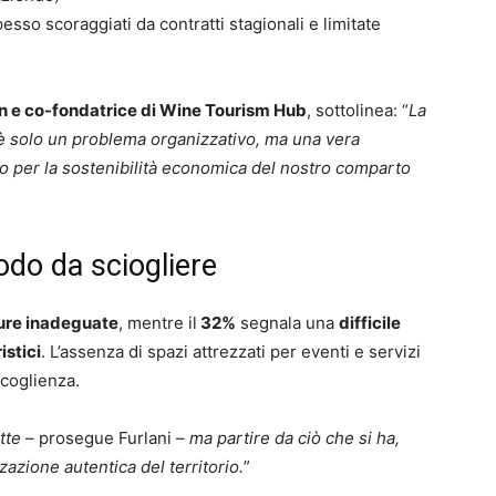
esso scoraggiati da contratti stagionali e limitate
an e co-fondatrice di Wine Tourism Hub
, sottolinea: “
La
è solo un problema organizzativo, ma una vera
ico per la sostenibilità economica del nostro comparto
nodo da sciogliere
ture inadeguate
, mentre il
32%
segnala una
difficile
istici
. L’assenza di spazi attrezzati per eventi e servizi
ccoglienza.
tte
– prosegue Furlani –
ma partire da ciò che si ha,
azione autentica del territorio.
”