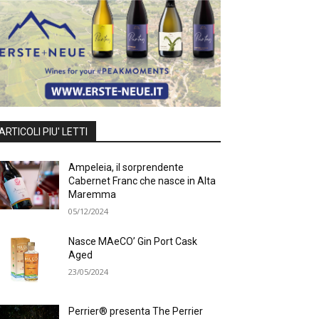
ARTICOLI PIU' LETTI
Ampeleia, il sorprendente
Cabernet Franc che nasce in Alta
Maremma
05/12/2024
Nasce MAeCO’ Gin Port Cask
Aged
23/05/2024
Perrier® presenta The Perrier