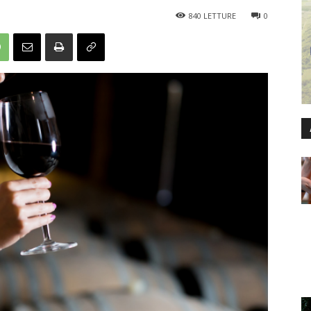
840
LETTURE
0