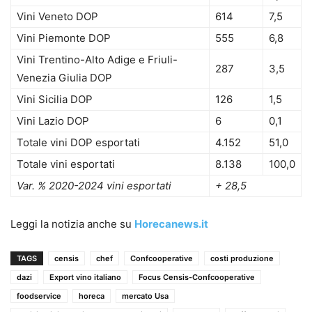
Vini Veneto DOP
614
7,5
Vini Piemonte DOP
555
6,8
Vini Trentino-Alto Adige e Friuli-
287
3,5
Venezia Giulia DOP
Vini Sicilia DOP
126
1,5
Vini Lazio DOP
6
0,1
Totale vini DOP esportati
4.152
51,0
Totale vini esportati
8.138
100,0
Var. % 2020-2024 vini esportati
+ 28,5
Leggi la notizia anche su
Horecanews.it
TAGS
censis
chef
Confcooperative
costi produzione
dazi
Export vino italiano
Focus Censis-Confcooperative
foodservice
horeca
mercato Usa