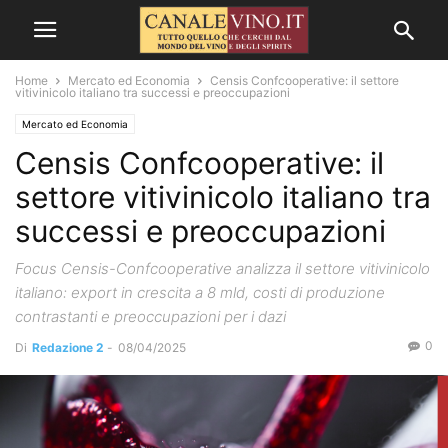
Home
Mercato ed Economia
Censis Confcooperative: il settore
vitivinicolo italiano tra successi e preoccupazioni
Mercato ed Economia
Censis Confcooperative: il
settore vitivinicolo italiano tra
successi e preoccupazioni
Focus Censis-Confcooperative analizza il settore vitivinicolo
italiano: export in crescita a 8 mld, costi di produzione
contrastanti e preoccupazioni per i dazi
0
Di
Redazione 2
-
08/04/2025