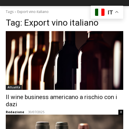
IT
Tags
Export vino italiano
Tag:
Export vino italiano
Attualità
Il wine business americano a rischio con i
dazi
Redazione
-
30/07/2025
0