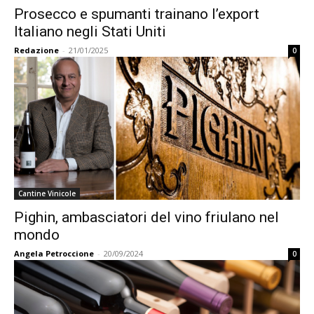
Prosecco e spumanti trainano l’export
Italiano negli Stati Uniti
Redazione
-
21/01/2025
0
Cantine Vinicole
Pighin, ambasciatori del vino friulano nel
mondo
Angela Petroccione
-
20/09/2024
0