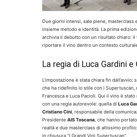
Due giorni intensi, sale piene, masterclass
insieme metodo e identità. La prima edizion
archivia il debutto con un risultato chiaro: i
riportare il vino dentro un contesto cultural
La regia di Luca Gardini e 
L’impostazione è stata chiara fin dall’avvio:
che ha ridefinito lo stile con i Supertuscan
Francesca e Luca Pacioli. Qui il vino è stat
con una regia autorevole: quella di
Luca Gar
Cristiano Cini
, responsabile della comunicaz
Presidente
AIS Toscana
, che hanno portato
realtà e due masterclass di altissimo profilo
in chiusura “I Grandi Vini Supertuscan”.