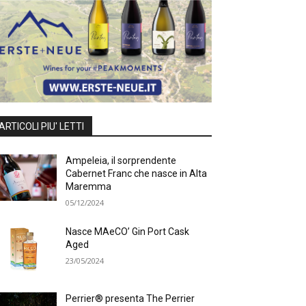
ARTICOLI PIU' LETTI
Ampeleia, il sorprendente
Cabernet Franc che nasce in Alta
Maremma
05/12/2024
Nasce MAeCO’ Gin Port Cask
Aged
23/05/2024
Perrier® presenta The Perrier