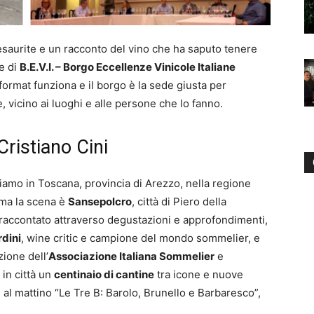
 esaurite e un racconto del vino che ha saputo tenere
e di
B.E.V.I. – Borgo Eccellenze Vinicole Italiane
l format funziona e il borgo è la sede giusta per
e, vicino ai luoghi e alle persone che lo fanno.
Cristiano Cini
 siamo in Toscana, provincia di Arezzo, nella regione
, ma la scena è
Sansepolcro
, città di Piero della
o raccontato attraverso degustazioni e approfondimenti,
dini
, wine critic e campione del mondo sommelier, e
ione dell’
Associazione Italiana Sommelier
e
 in città un
centinaio di cantine
tra icone e nuove
: al mattino “Le Tre B: Barolo, Brunello e Barbaresco”,