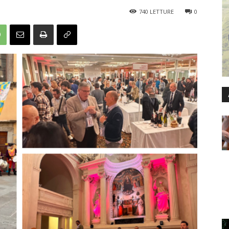
740
LETTURE
0