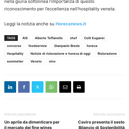
nella giuria sottolinea l’importanza di questo
riconoscimento per l’eccellenza nell’hospitality veneta.
Leggi la notizia anche su
Horecanews.it
TAGS
AIS
Alberto Toffanello
chef
Colli Euganei
concorso
foodservice
Gianpaolo Breda
horeca
Hospitality
Notizie di ristorazione e horeca di oggi
Ristorazione
sommelier
Veneto
vino
Articolo precedente
Articolo successivo
Un aprile da dimenticare per
Caviro presenta il sesto
il mercato dei fine wines
Bilancio di Sostenibilità