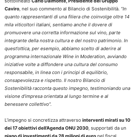
sottolineato
Carlo Dalmonte, Presidente del Gruppo
Caviro
, nel suo commento al Bilancio di Sostenibilità.
“In
quanto rappresentanti di una filiera che coinvolge oltre 14
mila viticoltori italiani, sentiamo anche il dovere di
promuovere una corretta informazione sul vino, parte
integrante della nostra cultura e del nostro patrimonio. In
quest’ottica, per esempio, abbiamo scelto di aderire al
programma internazionale Wine in Moderation, avviando
iniziative volte a diffondere una cultura del consumo
responsabile, in linea con i principi di equilibrio,
consapevolezza e rispetto. Il nostro Bilancio di
Sostenibilità racconta questo impegno, testimoniando una
visione d’impresa orientata al lungo termine e al
benessere collettivo”.
L’impegno si concretizza attraverso
interventi mirati su 10
dei 17 obiettivi dell’Agenda ONU 2030
, supportati da un
piano di investimenti da 28 milioni di euro
nel fiscal