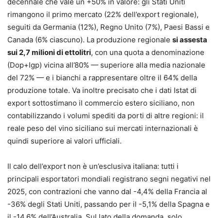
decennale che vale un +50% in valore: gli Stati Uniti
rimangono il primo mercato (22% dell’export regionale),
seguiti da Germania (12%), Regno Unito (7%), Paesi Bassi e
Canada (6% ciascuno). La produzione regionale
si assesta
sui 2,7 milioni di ettolitri
, con una quota a denominazione
(Dop+Igp) vicina all’80% — superiore alla media nazionale
del 72% — e i bianchi a rappresentare oltre il 64% della
produzione totale. Va inoltre precisato che i dati Istat di
export sottostimano il commercio estero siciliano, non
contabilizzando i volumi spediti da porti di altre regioni: il
reale peso del vino siciliano sui mercati internazionali è
quindi superiore ai valori ufficiali.
Il calo dell’export non è un’esclusiva italiana: tutti i
principali esportatori mondiali registrano segni negativi nel
2025, con contrazioni che vanno dal -4,4% della Francia al
-36% degli Stati Uniti, passando per il -5,1% della Spagna e
il -14,6% dell’Australia. Sul lato della domanda, solo