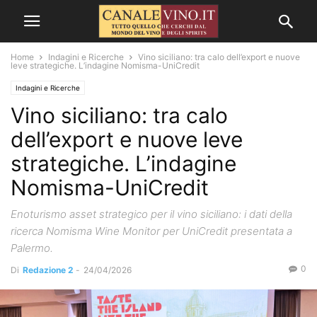
Home
Indagini e Ricerche
Vino siciliano: tra calo dell’export e nuove
leve strategiche. L’indagine Nomisma-UniCredit
Indagini e Ricerche
Vino siciliano: tra calo
dell’export e nuove leve
strategiche. L’indagine
Nomisma-UniCredit
Enoturismo asset strategico per il vino siciliano: i dati della
ricerca Nomisma Wine Monitor per UniCredit presentata a
Palermo.
0
Di
Redazione 2
-
24/04/2026