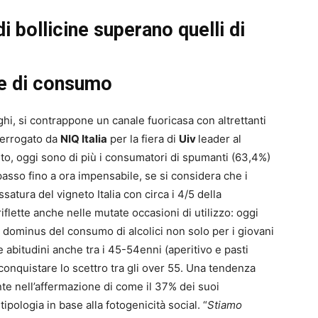
 bollicine superano quelli di
ne di consumo
ghi, si contrappone un canale fuoricasa con altrettanti
nterrogato da
NIQ Italia
per la fiera di
Uiv
leader al
to, oggi sono di più i consumatori di spumanti (63,4%)
passo fino a ora impensabile, se si considera che i
satura del vigneto Italia con circa i 4/5 della
flette anche nelle mutate occasioni di utilizzo: oggi
 il dominus del consumo di alcolici non solo per i giovani
 abitudini anche tra i 45-54enni (aperitivo e pasti
conquistare lo scettro tra gli over 55. Una tendenza
nte nell’affermazione di come il 37% dei suoi
ipologia in base alla fotogenicità social. “
Stiamo