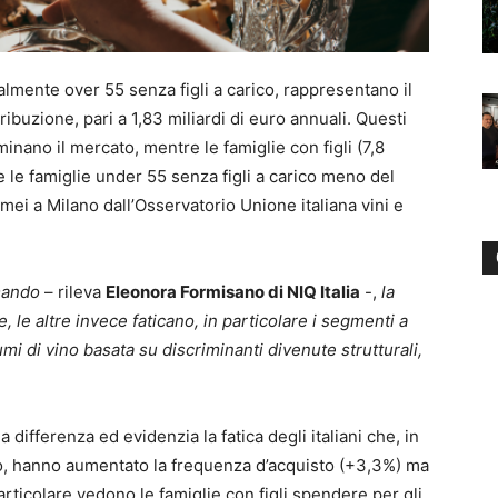
cipalmente over 55 senza figli a carico, rappresentano il
ribuzione, pari a 1,83 miliardi di euro annuali. Questi
nano il mercato, mentre le famiglie con figli (7,8
e le famiglie under 55 senza figli a carico meno del
imei a Milano dall’Osservatorio Unione italiana vini e
mando
– rileva
Eleonora Formisano di NIQ Italia
-,
la
, le altre invece faticano, in particolare i segmenti a
i di vino basata su discriminanti divenute strutturali,
differenza ed evidenzia la fatica degli italiani che, in
so, hanno aumentato la frequenza d’acquisto (+3,3%) ma
articolare vedono le famiglie con figli spendere per gli