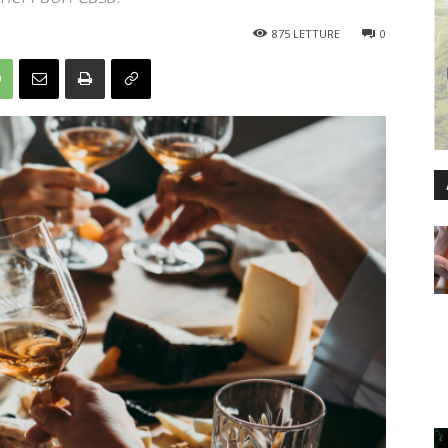
875
LETTURE
0