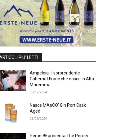
ARTICOLI PIU' LETTI
Ampeleia, il sorprendente
Cabernet Franc che nasce in Alta
Maremma
05/12/2024
Nasce MAeCO’ Gin Port Cask
Aged
23/05/2024
Perrier® presenta The Perrier