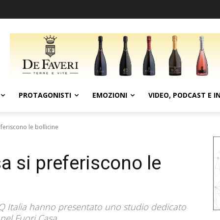
PROTAGONISTI
EMOZIONI
VIDEO, PODCAST E I
eferiscono le bollicine
sa si preferiscono le
IQ Italia hanno presentato uno studio dedicato
nel Fuori Casa.