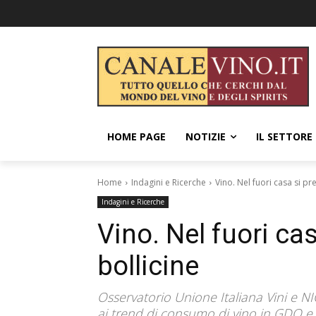
HOME PAGE
NOTIZIE
IL SETTORE
Home
Indagini e Ricerche
Vino. Nel fuori casa si pr
Indagini e Ricerche
Vino. Nel fuori ca
bollicine
Osservatorio Unione Italiana Vini e N
ai trend di consumo di vino in GDO e 