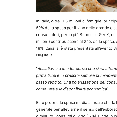
In Italia, oltre 11,3 milioni di famiglie, prin
59% della spesa per il vino nella grande dist
consumatori, per lo più Boomer e GenX, domi
milioni) contribuiscono al 24% della spesa, 
18%. L’analisi è stata presentata all’evento S
NIQ Italia.
“
Assistiamo a una tendenza che si va affer
prima tribù è in crescita sempre più evidente
basso reddito. Una polarizzazione dei consum
come l’età e la disponibilità economica
”.
Ed è proprio la spesa media annuale che fa la 
generale per alleviarne il senso dell’esbor
diminuito i consumi di vino (-2%). E che in p