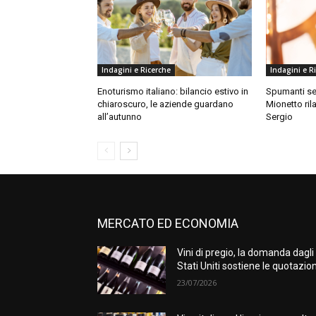
Indagini e Ricerche
Indagini e R
Enoturismo italiano: bilancio estivo in
Spumanti se
chiaroscuro, le aziende guardano
Mionetto ril
all’autunno
Sergio
MERCATO ED ECONOMIA
Vini di pregio, la domanda dagli
Stati Uniti sostiene le quotazion
23/07/2026