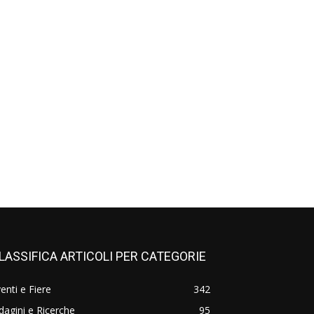
LASSIFICA ARTICOLI PER CATEGORIE
enti e Fiere
342
dagini e Ricerche
95