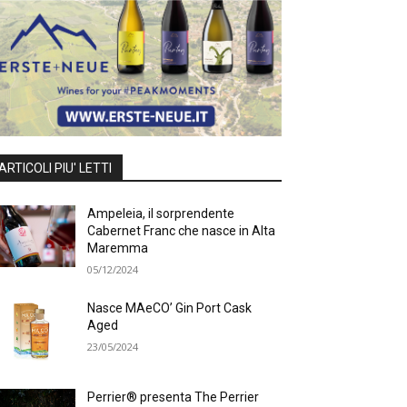
ARTICOLI PIU' LETTI
Ampeleia, il sorprendente
Cabernet Franc che nasce in Alta
Maremma
05/12/2024
Nasce MAeCO’ Gin Port Cask
Aged
23/05/2024
Perrier® presenta The Perrier