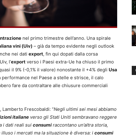
ntrazione
nel primo trimestre dell’anno. Una spirale
liana vini (Uiv)
– già da tempo evidente negli outlook
anche nei dati
export
, fin qui dopati dalla corsa
iv, l’
export
verso i Paesi extra-Ue ha chiuso il primo
uasi il 9% (-0,1% il valore) nonostante il +4% degli
Usa
 performance nel Paese a stelle e strisce, il calo
ero fare da contraltare alle chiusure commerciali
v), Lamberto Frescobaldi: “
Negli ultimi sei mesi abbiamo
zioni italiane
verso gli Stati Uniti sembravano reggere
a i dati reali sui
consumi
raccontano un’altra storia,
 illuso i mercati ma la situazione è diversa: i
consumi