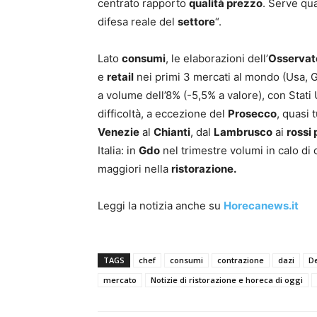
centrato rapporto
qualità prezzo
. Serve qua
difesa reale del
settore
“.
Lato
consumi
, le elaborazioni dell’
Osservato
e
retail
nei primi 3 mercati al mondo (Usa, G
a volume dell’8% (-5,5% a valore), con Stati
difficoltà, a eccezione del
Prosecco
, quasi 
Venezie
al
Chianti
, dal
Lambrusco
ai
rossi
Italia: in
Gdo
nel trimestre volumi in calo di
maggiori nella
ristorazione.
Leggi la notizia anche su
Horecanews.it
TAGS
chef
consumi
contrazione
dazi
D
mercato
Notizie di ristorazione e horeca di oggi