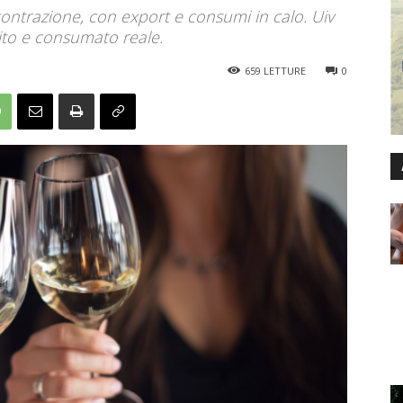
 contrazione, con export e consumi in calo. Uiv
dito e consumato reale.
659
LETTURE
0