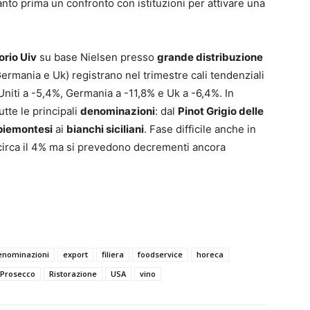
nto prima un confronto con istituzioni per attivare una
rio Uiv
su base Nielsen presso
grande distribuzione
ermania e Uk) registrano nel trimestre cali tendenziali
 Uniti a -5,4%, Germania a -11,8% e Uk a -6,4%. In
tutte le principali
denominazioni
: dal
Pinot Grigio delle
 piemontesi
ai
bianchi siciliani
. Fase difficile anche in
 circa il 4% ma si prevedono decrementi ancora
enominazioni
export
filiera
foodservice
horeca
Prosecco
Ristorazione
USA
vino