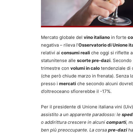
Mercato globale del
vino italiano
in forte
co
negativa – rileva l’
Osservatorio di Unione ita
relativi ai
consumi reali
che oggi si riflette 
statunitense alle
scorte pre-dazi
. Secondo U
trimestre con
volumi in calo
tendenziale di q
(che però chiude marzo in frenata). Senza la
presso i
mercati
che secondo alcuni dovrebb
d’oltreoceano sfiorerebbe il -17%.
Per il presidente di Unione italiana vini (Ui
assistito a un apparente paradosso: le
spedi
o addirittura crescere in alcuni
comparti
, m
ben più preoccupante. La corsa
pre-dazi
ha