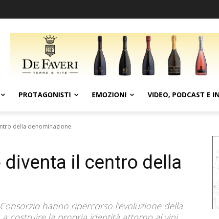
PROTAGONISTI
EMOZIONI
VIDEO, PODCAST E I
 centro della denominazione
 diventa il centro della
 Consorzio hanno ripercorso l’evoluzione della
costruire la propria identità attorno ai vini