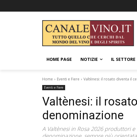
HOME PAGE
NOTIZIE
IL SETTORE
Home
Eventi e Fiere
Valtènesi: il rosato diventa il
Eventi e Fiere
Valtènesi: il rosato
denominazione
A Valtènesi in Rosa 2026 produttori e
denominazione, sempre più orientata a 