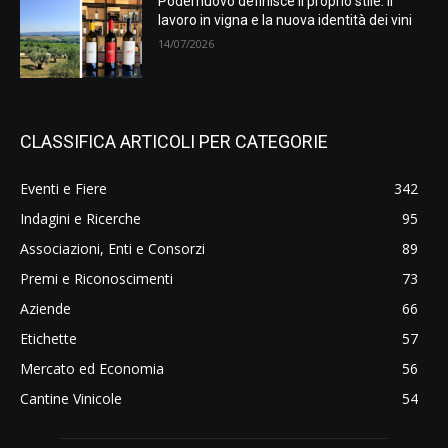
Podernuovo definisce il proprio stile: il
lavoro in vigna e la nuova identità dei vini
14/07/2026
CLASSIFICA ARTICOLI PER CATEGORIE
Eventi e Fiere
342
Indagini e Ricerche
95
Associazioni, Enti e Consorzi
89
Premi e Riconoscimenti
73
Aziende
66
Etichette
57
Mercato ed Economia
56
Cantine Vinicole
54