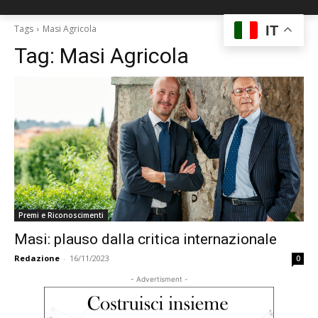
IT
Tags
Masi Agricola
Tag:
Masi Agricola
Premi e Riconoscimenti
Masi: plauso dalla critica internazionale
Redazione
-
16/11/2023
0
- Advertisment -