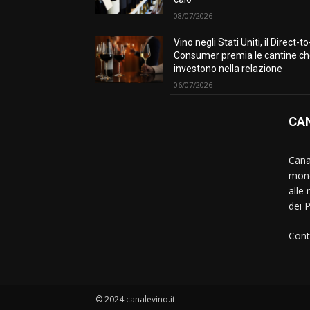
08/07/2026
Vino negli Stati Uniti, il Direct-to
Consumer premia le cantine c
investono nella relazione
06/07/2026
CAN
Canal
mond
alle 
dei 
Cont
© 2024 canalevino.it