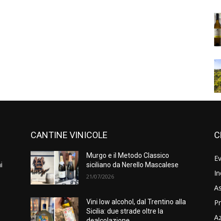
CANTINE VINICOLE
C
Murgo e il Metodo Classico
Ev
i
siciliano da Nerello Mascalese
In
21/07/2026
As
Pr
e
Vini low alcohol, dal Trentino alla
Sicilia: due strade oltre la
A
dealcolazione