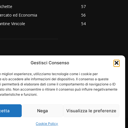
ichette
57
ercato ed Economia
56
ntine Vinicole
54
EGUICI SU:
Gestisci Consenso
le migliori esperienze, utilizziamo tecnologie come i cookie per
e/o accedere alle informazioni del dispositivo. Il consenso a queste
i permetterà di elaborare dati come il comportamento di navigazione o ID
sto sito. Non acconsentire o ritirare il consenso può influire negativamente
ratteristiche e funzioni.
cetta
Nega
Visualizza le preferenze
RE
PROTAGONISTI
EMOZIONI
Cookie Policy