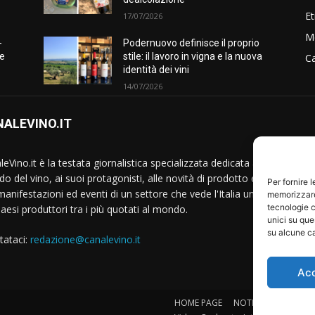
Et
17/07/2026
M
-
Podernuovo definisce il proprio
he
stile: il lavoro in vigna e la nuova
Ca
identità dei vini
14/07/2026
ALEVINO.IT
S
eVino.it è la testata giornalistica specializzata dedicata al
o del vino, ai suoi protagonisti, alle novità di prodotto e
Per fornire 
manifestazioni ed eventi di un settore che vede l'Italia uno
memorizzare 
tecnologie c
Paesi produttori tra i più quotati al mondo.
unici su que
su alcune ca
tataci:
redazione@canalevino.it
Ac
HOME PAGE
NOTIZIE
IL SETTO