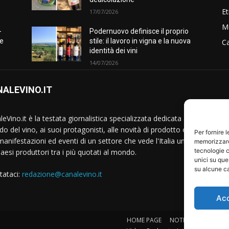
Et
17/07/2026
M
-
Podernuovo definisce il proprio
he
stile: il lavoro in vigna e la nuova
Ca
identità dei vini
14/07/2026
ALEVINO.IT
S
eVino.it è la testata giornalistica specializzata dedicata al
o del vino, ai suoi protagonisti, alle novità di prodotto e
Per fornire 
manifestazioni ed eventi di un settore che vede l'Italia uno
memorizzare 
tecnologie c
Paesi produttori tra i più quotati al mondo.
unici su que
su alcune ca
tataci:
redazione@canalevino.it
Ac
HOME PAGE
NOTIZIE
IL SETTO