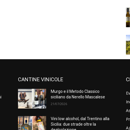
CANTINE VINICOLE
C
Murgo e il Metodo Classico
Ev
i
siciliano da Nerello Mascalese
In
21/07/2026
As
Pr
e
Vini low alcohol, dal Trentino alla
Sicilia: due strade oltre la
A
dealcolazione