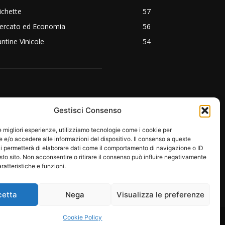
ichette
57
ercato ed Economia
56
ntine Vinicole
54
EGUICI SU:
Gestisci Consenso
le migliori esperienze, utilizziamo tecnologie come i cookie per
e/o accedere alle informazioni del dispositivo. Il consenso a queste
i permetterà di elaborare dati come il comportamento di navigazione o ID
sto sito. Non acconsentire o ritirare il consenso può influire negativamente
ratteristiche e funzioni.
cetta
Nega
Visualizza le preferenze
RE
PROTAGONISTI
EMOZIONI
Cookie Policy