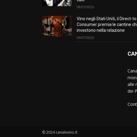
08/07/2026
Vino negli Stati Uniti, il Direct-to
Consumer premia le cantine c
investono nella relazione
06/07/2026
CAN
Canal
mond
alle 
dei 
Cont
© 2024 canalevino.it