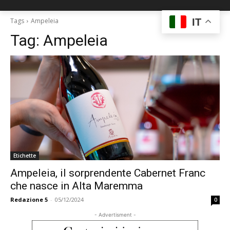
IT
Tags
Ampeleia
Tag:
Ampeleia
Etichette
Ampeleia, il sorprendente Cabernet Franc
che nasce in Alta Maremma
Redazione 5
-
05/12/2024
0
- Advertisment -