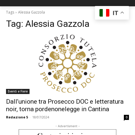
IT
Tags
Alessia Gazzola
Tag:
Alessia Gazzola
Eventi e Fiere
Dall’unione tra Prosecco DOC e letteratura
noir, torna pordenonelegge in Cantina
Redazione 5
-
18/07/2024
0
- Advertisment -